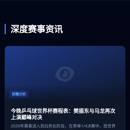
深度赛事资讯
前瞻分析
今晚乒乓球世界杯赛程表：樊振东与马龙再次
上演巅峰对决
2026年赛事进入到白热化阶段，在男单1/4决赛中，现世界