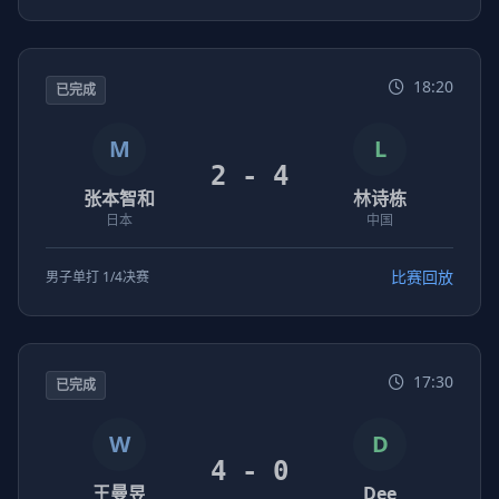
18:20
已完成
M
L
2 - 4
张本智和
林诗栋
日本
中国
比赛回放
男子单打 1/4决赛
17:30
已完成
W
D
4 - 0
王曼昱
Dee