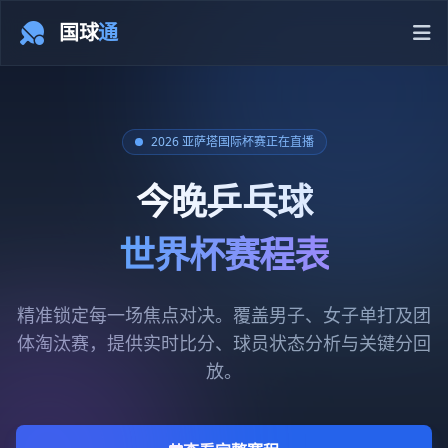
国球
通
2026 亚萨塔国际杯赛正在直播
今晚乒乓球
世界杯赛程表
精准锁定每一场焦点对决。覆盖男子、女子单打及团
体淘汰赛，提供实时比分、球员状态分析与关键分回
放。